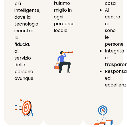
l’ultimo
cosa
più
miglio in
Al
intelligente,
ogni
centro
dove la
percorso
ci
tecnologia
locale.
sono
incontra
le
la
persone
fiducia,
Integrità
al
e
servizio
traspare
delle
Responsab
persone
ed
ovunque.
eccellenz