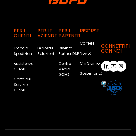
PER I
PER LE
PER I
RISORSE
CLIENTI
AZIENDE
PARTNER
Carriere
CONNETTITI
Traccia
Le Nostre
Diventa
CON NOI
Novità
Spedizioni
Soluzioni
Partner DSP
Chi Siamo
Assistenza
Centro
Clienti
Media
Sostenibilità
GOFO
Carta del
Servizio
Clienti