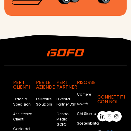
PER I
PER LE
PER I
RISORSE
CLIENTI
AZIENDE
PARTNER
Carriere
CONNETTITI
Traccia
Le Nostre
Diventa
CON NOI
Novità
Spedizioni
Soluzioni
Partner DSP
Chi Siamo
Assistenza
Centro
Clienti
Media
Sostenibilità
GOFO
Carta del