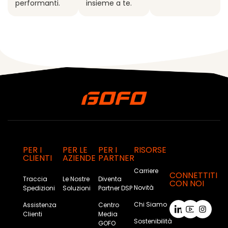
performanti.
insieme a te.
PER I
PER LE
PER I
RISORSE
CLIENTI
AZIENDE
PARTNER
Carriere
CONNETTITI
Traccia
Le Nostre
Diventa
CON NOI
Novità
Spedizioni
Soluzioni
Partner DSP
Chi Siamo
Assistenza
Centro
Clienti
Media
Sostenibilità
GOFO