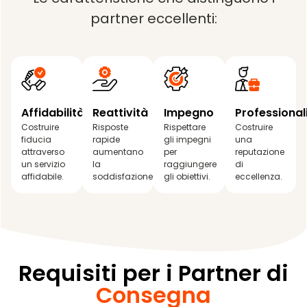
partner eccellenti:
Affidabilità
Reattività
Impegno
Professional
Costruire
Risposte
Rispettare
Costruire
fiducia
rapide
gli impegni
una
attraverso
aumentano
per
reputazione
un servizio
la
raggiungere
di
affidabile.
soddisfazione.
gli obiettivi.
eccellenza.
Requisiti per i Partner di
Consegna