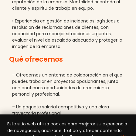
reputación de la empresa. Mentalidad orientada al
cliente y espíritu de trabajo en equipo.
• Experiencia en gestión de incidencias logísticas o
resolución de reclamaciones de clientes, con
capacidad para manejar situaciones urgentes,
evaluar el nivel de escalado adecuado y proteger la
imagen de la empresa.
Qué ofrecemos
– Ofrecemos un entorno de colaboración en el que
puedes trabajar en proyectos apasionantes, junto
con continuas oportunidades de crecimiento
personal y profesional.
– Un paquete salarial competitivo y una clara
trayectoria profesional.
Este sitio web utiliza cookies para mejorar su experiencia
– Un entorno de trabajo internacional y multicultural
de navegación, analizar el tráfico y ofrecer contenido
dentro de un gran grupo.