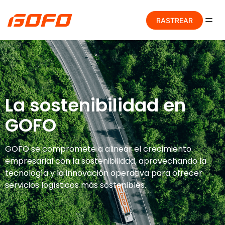
RASTREAR
La sostenibilidad en
GOFO
GOFO se compromete a alinear el crecimiento
empresarial con la sostenibilidad, aprovechando la
tecnología y la innovación operativa para ofrecer
servicios logísticos más sostenibles.