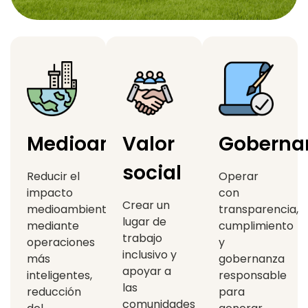
Medioambiente
Valor
Goberna
social
Reducir el
Operar
impacto
con
Crear un
medioambiental
transparencia,
lugar de
mediante
cumplimiento
trabajo
operaciones
y
inclusivo y
más
gobernanza
apoyar a
inteligentes,
responsable
las
reducción
para
comunidades