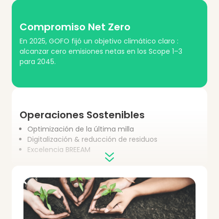
Compromiso Net Zero
En 2025, GOFO fijó un objetivo climático claro :
alcanzar cero emisiones netas en los Scope 1–3
para 2045.
Operaciones Sostenibles
Optimización de la última milla
Digitalización & reducción de residuos
Excelencia BREEAM
Reducción de Emisiones de
Carbono