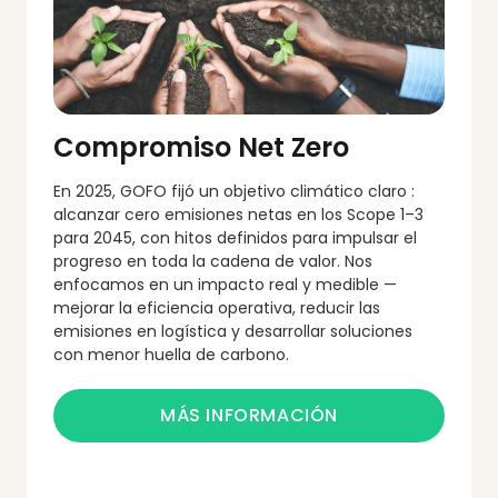
Enfoque de reducción de emisiones
Plataforma de gestión de emisiones
Compromiso Net Zero
Recursos & Embalaje
En 2025, GOFO fijó un objetivo climático claro :
Reducción de embalajes & eficiencia de
alcanzar cero emisiones netas en los Scope 1–3
materiales
para 2045, con hitos definidos para impulsar el
progreso en toda la cadena de valor. Nos
enfocamos en un impacto real y medible —
mejorar la eficiencia operativa, reducir las
emisiones en logística y desarrollar soluciones
con menor huella de carbono.
Acciones & Iniciativas por el Clima
Plantación de árboles
MÁS INFORMACIÓN
Otras iniciativas medioambientales