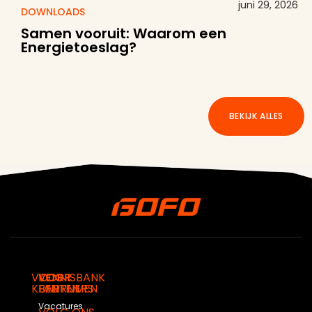
juni 29, 2026
DOWNLOADS
Samen vooruit: Waarom een
Energietoeslag?
BEKIJK ALLES
VOOR
VOOR
VOOR
KENNISBANK
KLANTEN
BEDRIJVEN
PARTNERS
Vacatures