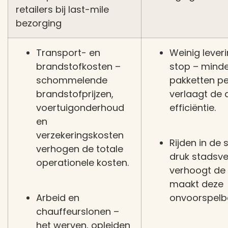
retailers bij last-mile
bezorging
Transport- en
Weinig lever
brandstofkosten
–
stop
– minde
schommelende
pakketten pe
brandstofprijzen,
verlaagt de 
voertuigonderhoud
efficiëntie.
en
verzekeringskosten
Rijden in de 
verhogen de totale
druk stadsve
operationele kosten.
verhoogt de r
maakt deze
Arbeid en
onvoorspelb
chauffeurslonen
–
het werven, opleiden