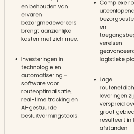
Complexe ro
en behouden van
uiteenlopen
ervaren
bezorgbest
bezorgmedewerkers
en
brengt aanzienlijke
toegangsbep
kosten met zich mee.
vereisen
geavanceer
Investeringen in
logistieke pl
technologie en
automatisering
–
Lage
software voor
routenetdich
routeoptimalisatie,
leveringen zi
real-time tracking en
verspreid ov
AI-gestuurde
groot gebied
besluitvormingstools.
resulteert in
afstanden.