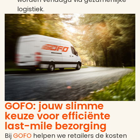
logistiek.
GOFO: jouw slimme
keuze voor efficiënte
last-mile bezorging
Bij
GOFO
helpen we retailers de kosten