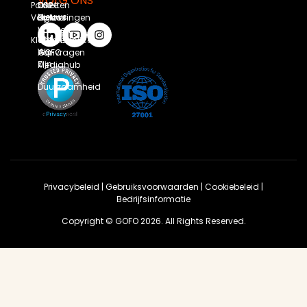
VOLG ONS
Pakketten
Onze
DSP
Nieuws
Volgen
Oplossingen
Partner
Worden
Wie
Klantenservice
Offerte
Wij
Aanvragen
GOFO
Zijn
Mediahub
Duurzaamheid
Privacybeleid
|
Gebruiksvoorwaarden
|
Cookiebeleid
|
Bedrijfsinformatie
Copyright © GOFO 2026. All Rights Reserved.