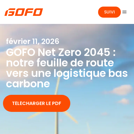
SUIVI
février 11, 2026
GOFO Net Zero 2045 :
notre feuille de route
vers une logistique bas
carbone
TÉLÉCHARGER LE PDF