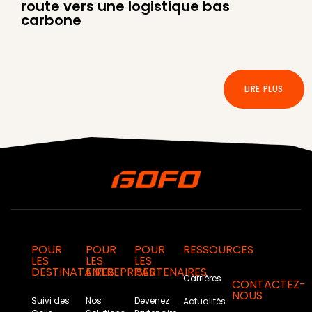
route vers une logistique bas
carbone
LIRE PLUS
POUR
POUR
POUR
RESSOURCES
LES
LES
LES
DESTINATAIRES
ENTREPRISES
PARTENAIRES
Carrières
CONTACTEZ-
NOUS
Suivi des
Nos
Devenez
Actualités